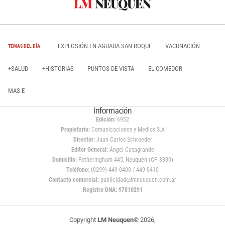
EXPLOSIÓN EN AGUADA SAN ROQUE
VACUNACIÓN
TEMAS DEL DÍA
+SALUD
+HISTORIAS
PUNTOS DE VISTA
EL COMEDOR
MAS E
Información
Edición:
6952
Propietario:
Comunicaciones y Medios S.A
Director:
Juan Carlos Schroeder
Editor General:
Ángel Casagrande
Domicilio:
Fotheringham 445, Neuquén (CP 8300)
Teléfono:
(0299) 449 0400 / 449 0410
Contacto comercial:
publicidad@lmneuquen.com.ar
Registro DNA: 97810291
Copyright
LM Neuquen
© 2026,