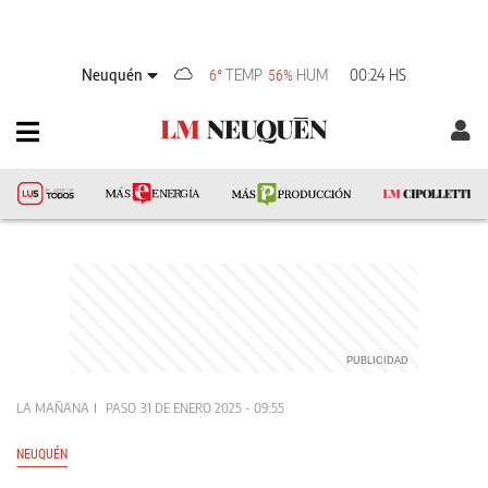
Neuquén
TEMP
HUM
00:24 HS
6°
56%
LA MAÑANA
PASO
31 DE ENERO 2025 - 09:55
NEUQUÉN