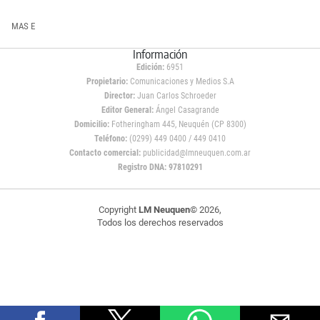
MAS E
Información
Edición:
6951
Propietario:
Comunicaciones y Medios S.A
Director:
Juan Carlos Schroeder
Editor General:
Ángel Casagrande
Domicilio:
Fotheringham 445, Neuquén (CP 8300)
Teléfono:
(0299) 449 0400 / 449 0410
Contacto comercial:
publicidad@lmneuquen.com.ar
Registro DNA: 97810291
Copyright
LM Neuquen
© 2026,
Todos los derechos reservados