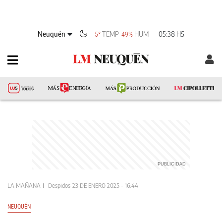
Neuquén
TEMP
HUM
05:38 HS
5°
49%
LA MAÑANA
Despidos
23 DE ENERO 2025 - 16:44
NEUQUÉN