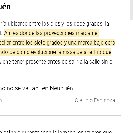
uén
a ubicarse entre los diez y los doce grados, la
l.
Ahí es donde las proyecciones marcan el
ilar entre los siete grados y una marca bajo cero
ndo de cómo evolucione la masa de aire frío que
iene tener presente antes de salir a la calle sin el
n.
Claudio Espinoza
 estable durante toda la jornada, en valores que