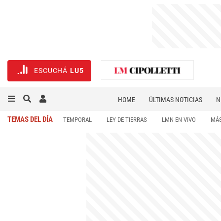
ESCUCHÁ
LU5
HOME
ÚLTIMAS NOTICIAS
N
NECROLÓGICAS
DEPORTES
TEMAS DEL DÍA
TEMPORAL
LEY DE TIERRAS
LMN EN VIVO
MÁS