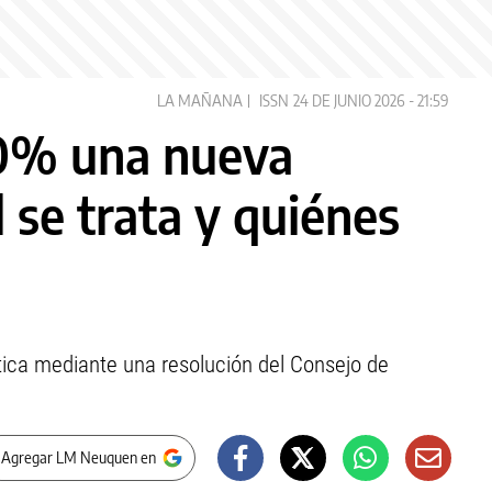
LA MAÑANA
ISSN
24 DE JUNIO 2026 - 21:59
00% una nueva
l se trata y quiénes
tica mediante una resolución del Consejo de
 Agregar LM Neuquen en