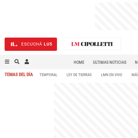
ESCUCHÁ
LU5
HOME
ÚLTIMAS NOTICIAS
N
NECROLÓGICAS
DEPORTES
TEMAS DEL DÍA
TEMPORAL
LEY DE TIERRAS
LMN EN VIVO
MÁS