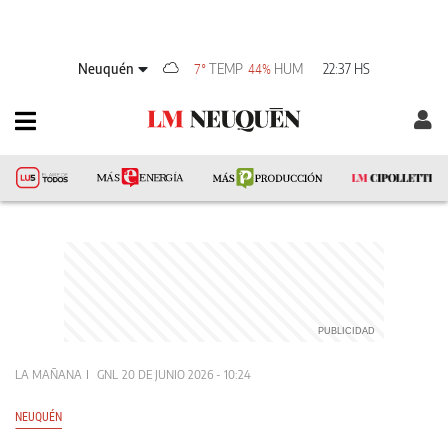
Neuquén
TEMP
HUM
22:37 HS
7°
44%
LA MAÑANA
GNL
20 DE JUNIO 2026 - 10:24
NEUQUÉN