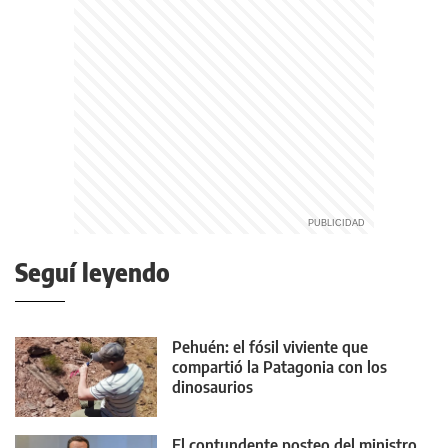
Seguí leyendo
Pehuén: el fósil viviente que
compartió la Patagonia con los
dinosaurios
El contundente posteo del ministro