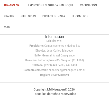
EXPLOSIÓN EN AGUADA SAN ROQUE
VACUNACIÓN
TEMAS DEL DÍA
+SALUD
+HISTORIAS
PUNTOS DE VISTA
EL COMEDOR
MAS E
Información
Edición:
6951
Propietario:
Comunicaciones y Medios S.A
Director:
Juan Carlos Schroeder
Editor General:
Ángel Casagrande
Domicilio:
Fotheringham 445, Neuquén (CP 8300)
Teléfono:
(0299) 449 0400 / 449 0410
Contacto comercial:
publicidad@lmneuquen.com.ar
Registro DNA: 97810291
Copyright
LM Neuquen
© 2026,
Todos los derechos reservados