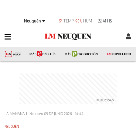
Neuquén
TEMP
HUM
22:41 HS
5°
90%
LA MAÑANA
Neuquén
09 DE JUNIO 2026 - 14:44
NEUQUÉN