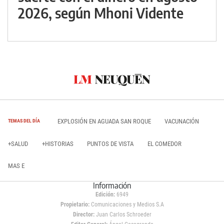
2026, según Mhoni Vidente
EXPLOSIÓN EN AGUADA SAN ROQUE
VACUNACIÓN
TEMAS DEL DÍA
+SALUD
+HISTORIAS
PUNTOS DE VISTA
EL COMEDOR
MAS E
Información
Edición:
6949
Propietario:
Comunicaciones y Medios S.A
Director:
Juan Carlos Schroeder