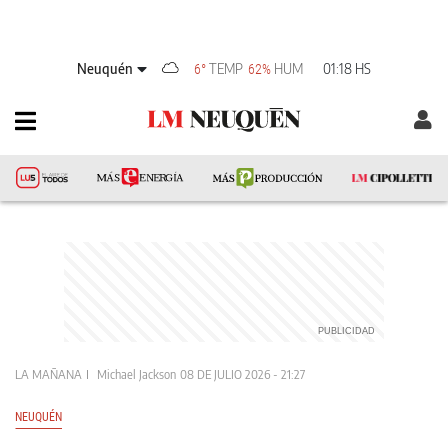
Neuquén
TEMP
HUM
01:18 HS
6°
62%
LA MAÑANA
Michael Jackson
08 DE JULIO 2026 - 21:27
NEUQUÉN