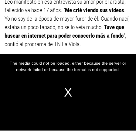
Leo manifestó en esa entrevista su amor por el artista,
fallecido ya hace 17 años. “
Me crié viendo sus videos
.
Yo no soy de la época de mayor furor de él. Cuando nací,
estaba un poco tapado, no se lo veía mucho.
Tuve que
buscar en internet para poder conocerlo más a fondo
”,
confió al programa de TN La Viola.