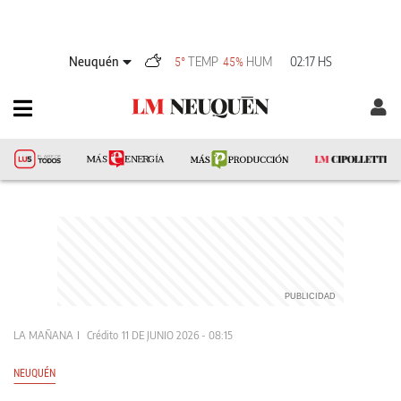
Neuquén
TEMP
HUM
02:17 HS
5°
45%
LA MAÑANA
Crédito
11 DE JUNIO 2026 - 08:15
NEUQUÉN