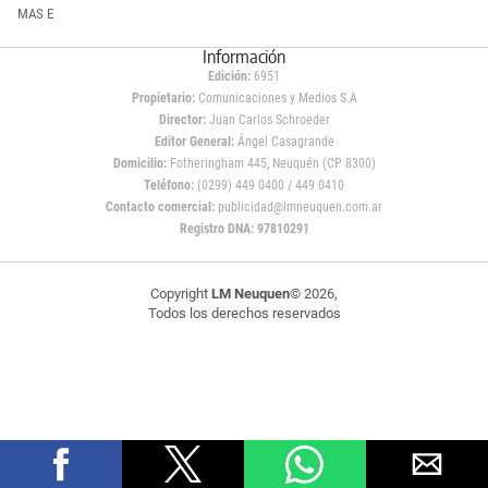
MAS E
Información
Edición:
6951
Propietario:
Comunicaciones y Medios S.A
Director:
Juan Carlos Schroeder
Editor General:
Ángel Casagrande
Domicilio:
Fotheringham 445, Neuquén (CP 8300)
Teléfono:
(0299) 449 0400 / 449 0410
Contacto comercial:
publicidad@lmneuquen.com.ar
Registro DNA: 97810291
Copyright
LM Neuquen
© 2026,
Todos los derechos reservados