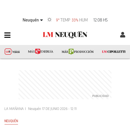
Neuquén
TEMP
HUM
12:08 HS
9°
33%
LA MAÑANA
Neuquén
17 DE JUNIO 2026 - 12:11
NEUQUÉN