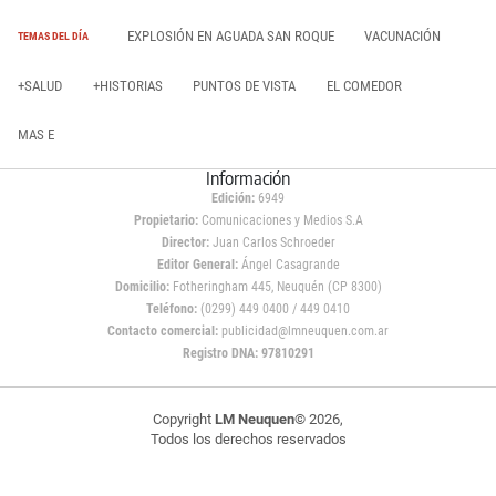
EXPLOSIÓN EN AGUADA SAN ROQUE
VACUNACIÓN
TEMAS DEL DÍA
+SALUD
+HISTORIAS
PUNTOS DE VISTA
EL COMEDOR
MAS E
Información
Edición:
6949
Propietario:
Comunicaciones y Medios S.A
Director:
Juan Carlos Schroeder
Editor General:
Ángel Casagrande
Domicilio:
Fotheringham 445, Neuquén (CP 8300)
Teléfono:
(0299) 449 0400 / 449 0410
Contacto comercial:
publicidad@lmneuquen.com.ar
Registro DNA: 97810291
Copyright
LM Neuquen
© 2026,
Todos los derechos reservados