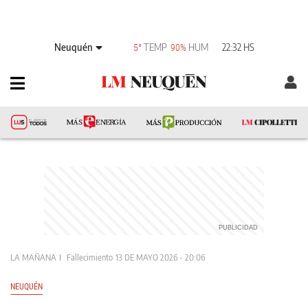
Neuquén
TEMP
HUM
22:32 HS
5°
90%
LA MAÑANA
Fallecimiento
13 DE MAYO 2026 - 20:06
NEUQUÉN