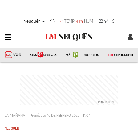
Neuquén
TEMP
HUM
22:44 HS
7°
44%
LA MAÑANA
Pronóstico
16 DE FEBRERO 2025 - 11:04
NEUQUÉN