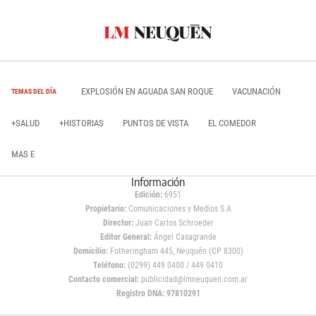
EXPLOSIÓN EN AGUADA SAN ROQUE
VACUNACIÓN
TEMAS DEL DÍA
+SALUD
+HISTORIAS
PUNTOS DE VISTA
EL COMEDOR
MAS E
Información
Edición:
6951
Propietario:
Comunicaciones y Medios S.A
Director:
Juan Carlos Schroeder
Editor General:
Ángel Casagrande
Domicilio:
Fotheringham 445, Neuquén (CP 8300)
Teléfono:
(0299) 449 0400 / 449 0410
Contacto comercial:
publicidad@lmneuquen.com.ar
Registro DNA: 97810291