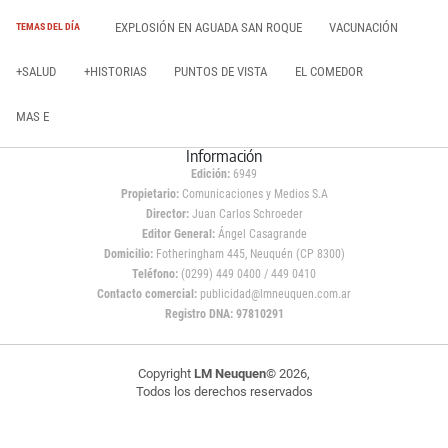
EXPLOSIÓN EN AGUADA SAN ROQUE
VACUNACIÓN
TEMAS DEL DÍA
+SALUD
+HISTORIAS
PUNTOS DE VISTA
EL COMEDOR
MAS E
Información
Edición:
6949
Propietario:
Comunicaciones y Medios S.A
Director:
Juan Carlos Schroeder
Editor General:
Ángel Casagrande
Domicilio:
Fotheringham 445, Neuquén (CP 8300)
Teléfono:
(0299) 449 0400 / 449 0410
Contacto comercial:
publicidad@lmneuquen.com.ar
Registro DNA: 97810291
Copyright
LM Neuquen
© 2026,
Todos los derechos reservados