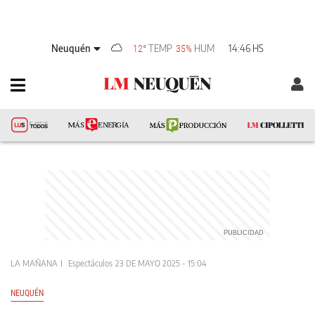
Neuquén
TEMP
HUM
14:46 HS
12°
35%
LA MAÑANA
Espectáculos
23 DE MAYO 2025 - 15:04
NEUQUÉN