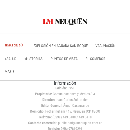
EXPLOSIÓN EN AGUADA SAN ROQUE
VACUNACIÓN
TEMAS DEL DÍA
+SALUD
+HISTORIAS
PUNTOS DE VISTA
EL COMEDOR
MAS E
Información
Edición:
6951
Propietario:
Comunicaciones y Medios S.A
Director:
Juan Carlos Schroeder
Editor General:
Ángel Casagrande
Domicilio:
Fotheringham 445, Neuquén (CP 8300)
Teléfono:
(0299) 449 0400 / 449 0410
Contacto comercial:
publicidad@lmneuquen.com.ar
Registro DNA: 97810291