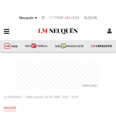
Neuquén
TEMP
HUM
14:50 HS
11°
28%
LA MAÑANA
Pablo Lescano
20 DE ABRIL 2023 - 19:08
NEUQUÉN