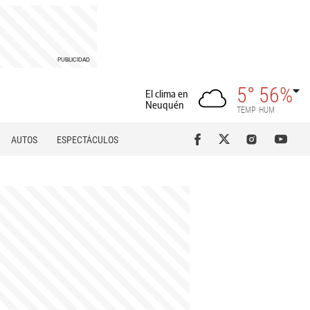
5°
56%
El clima en
Neuquén
TEMP
HUM
AUTOS
ESPECTÁCULOS