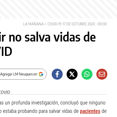
LA MAÑANA
COVID-19
17 DE OCTUBRE 2020 - 00:00
r no salva vidas de
VID
 Agregar LM Neuquen en
ras un profunda investigación, concluyó que ninguno
co estaba probando para salvar vidas de
pacientes
de