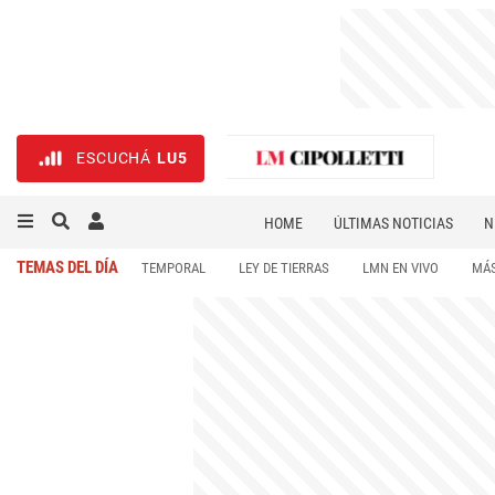
ESCUCHÁ
LU5
HOME
ÚLTIMAS NOTICIAS
N
NECROLÓGICAS
DEPORTES
TEMAS DEL DÍA
TEMPORAL
LEY DE TIERRAS
LMN EN VIVO
MÁS