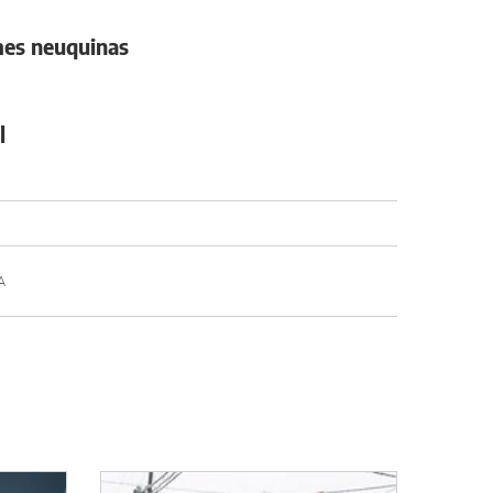
ymes neuquinas
l
A