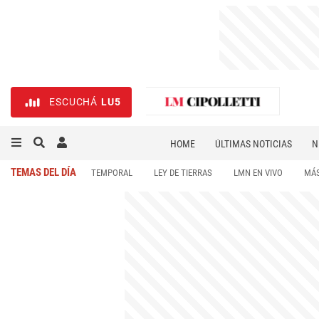
ESCUCHÁ
LU5
HOME
ÚLTIMAS NOTICIAS
N
NECROLÓGICAS
DEPORTES
TEMAS DEL DÍA
TEMPORAL
LEY DE TIERRAS
LMN EN VIVO
MÁS