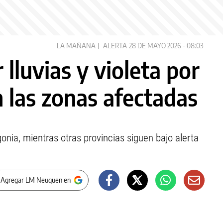
LA MAÑANA
ALERTA
28 DE MAYO 2026 - 08:03
 lluvias y violeta por
n las zonas afectadas
onia, mientras otras provincias siguen bajo alerta
 Agregar LM Neuquen en