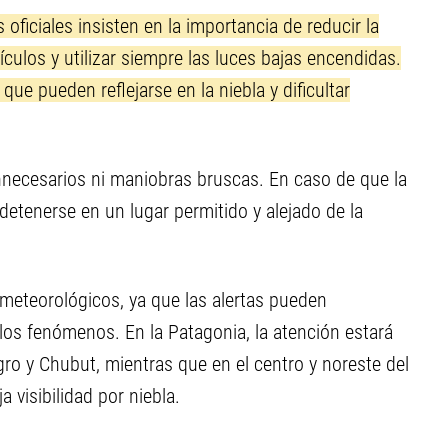
oficiales insisten en la importancia de reducir la
culos y utilizar siempre las luces bajas encendidas.
a que pueden reflejarse en la niebla y dificultar
nnecesarios ni maniobras bruscas. En caso de que la
 detenerse en un lugar permitido y alejado de la
 meteorológicos, ya que las alertas pueden
 los fenómenos. En la Patagonia, la atención estará
gro y Chubut, mientras que en el centro y noreste del
a visibilidad por niebla.