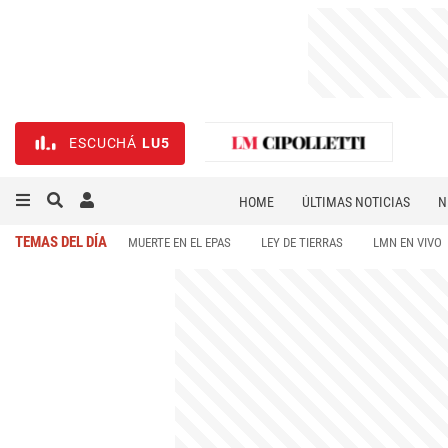
ESCUCHÁ
LU5
HOME
ÚLTIMAS NOTICIAS
N
NECROLÓGICAS
DEPORTES
TEMAS DEL DÍA
MUERTE EN EL EPAS
LEY DE TIERRAS
LMN EN VIVO