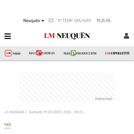
Neuquén
TEMP
HUM
19:25 HS
9°
39%
LA MAÑANA
Aumento
19 DE MAYO 2026 - 08:03
PAÍS