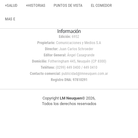
+SALUD
+HISTORIAS
PUNTOS DE VISTA
EL COMEDOR
MAS E
Información
Edición:
6952
Propietario:
Comunicaciones y Medios S.A
Director:
Juan Carlos Schroeder
Editor General:
Ángel Casagrande
Domicilio:
Fotheringham 445, Neuquén (CP 8300)
Teléfono:
(0299) 449 0400 / 449 0410
Contacto comercial:
publicidad@lmneuquen.com.ar
Registro DNA: 97810291
Copyright
LM Neuquen
© 2026,
Todos los derechos reservados