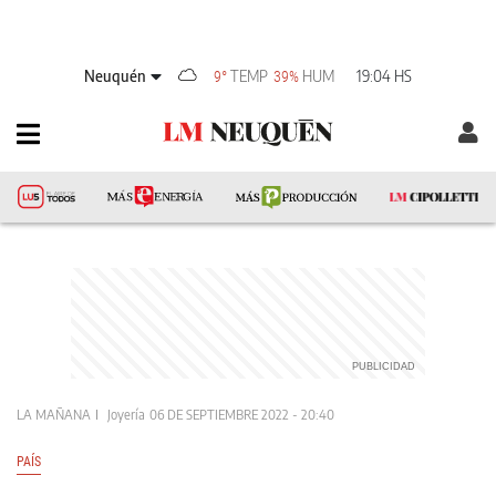
Neuquén
TEMP
HUM
19:04 HS
9°
39%
LA MAÑANA
Joyería
06 DE SEPTIEMBRE 2022 - 20:40
PAÍS