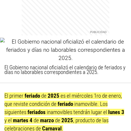
El Gobierno nacional oficializó el calendario de feriados y
días no laborables correspondientes a 2025.
El primer
feriado
de
2025
es el miércoles 1ro de enero,
que reviste condición de
feriado
inamovible. Los
siguientes
feriados
inamovibles tendrán lugar el
lunes 3
y el
martes 4
de
marzo
de
2025
, producto de las
celebraciones de
Carnaval
.