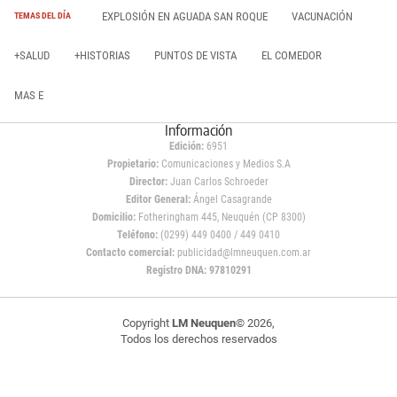
EXPLOSIÓN EN AGUADA SAN ROQUE
VACUNACIÓN
TEMAS DEL DÍA
+SALUD
+HISTORIAS
PUNTOS DE VISTA
EL COMEDOR
MAS E
Información
Edición:
6951
Propietario:
Comunicaciones y Medios S.A
Director:
Juan Carlos Schroeder
Editor General:
Ángel Casagrande
Domicilio:
Fotheringham 445, Neuquén (CP 8300)
Teléfono:
(0299) 449 0400 / 449 0410
Contacto comercial:
publicidad@lmneuquen.com.ar
Registro DNA: 97810291
Copyright
LM Neuquen
© 2026,
Todos los derechos reservados