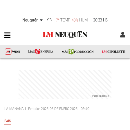
Neuquén
TEMP
HUM
20:23 HS
7°
43%
LA MAÑANA
Feriados 2025
03 DE ENERO 2025 - 09:40
PAÍS