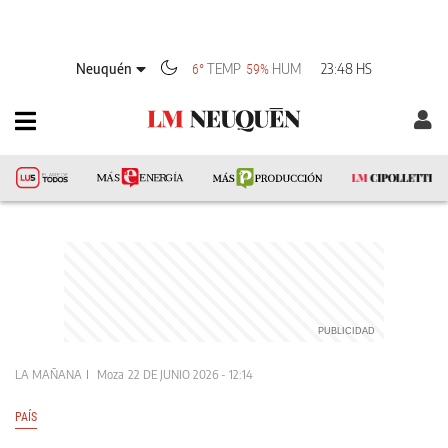
Neuquén
TEMP
HUM
23:48 HS
6°
59%
LA MAÑANA
Moza
22 DE JUNIO 2026 - 12:14
PAÍS