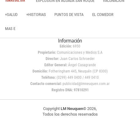
EXPLOSIÓN EN AGUADA SAN ROQUE
VACUNACIÓN
TEMAS DEL DÍA
+SALUD
+HISTORIAS
PUNTOS DE VISTA
EL COMEDOR
MAS E
Información
Edición:
6950
Propietario:
Comunicaciones y Medios S.A
Director:
Juan Carlos Schroeder
Editor General:
Ángel Casagrande
Domicilio:
Fotheringham 445, Neuquén (CP 8300)
Teléfono:
(0299) 449 0400 / 449 0410
Contacto comercial:
publicidad@lmneuquen.com.ar
Registro DNA: 97810291
Copyright
LM Neuquen
© 2026,
Todos los derechos reservados