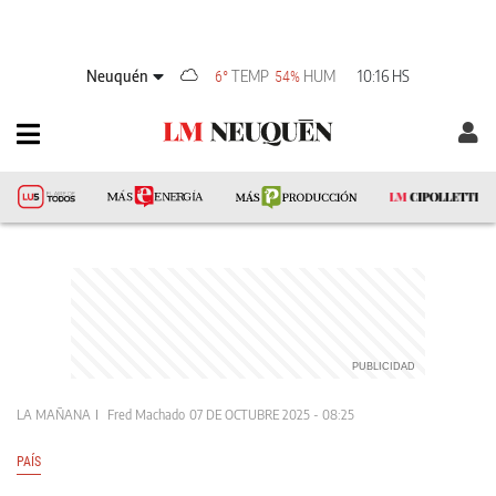
Neuquén
TEMP
HUM
10:16 HS
6°
54%
LA MAÑANA
Fred Machado
07 DE OCTUBRE 2025 - 08:25
PAÍS