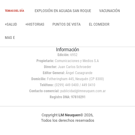
EXPLOSIÓN EN AGUADA SAN ROQUE
VACUNACIÓN
TEMAS DEL DÍA
+SALUD
+HISTORIAS
PUNTOS DE VISTA
EL COMEDOR
MAS E
Información
Edición:
6952
Propietario:
Comunicaciones y Medios S.A
Director:
Juan Carlos Schroeder
Editor General:
Ángel Casagrande
Domicilio:
Fotheringham 445, Neuquén (CP 8300)
Teléfono:
(0299) 449 0400 / 449 0410
Contacto comercial:
publicidad@lmneuquen.com.ar
Registro DNA: 97810291
Copyright
LM Neuquen
© 2026,
Todos los derechos reservados