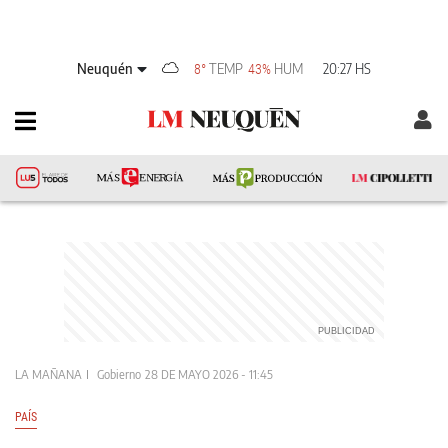
Neuquén
TEMP
HUM
20:27 HS
8°
43%
LA MAÑANA
Gobierno
28 DE MAYO 2026 - 11:45
PAÍS