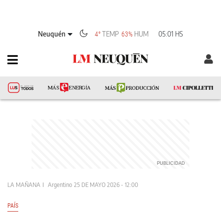
Neuquén
TEMP
HUM
05:01 HS
4°
63%
LA MAÑANA
Argentino
25 DE MAYO 2026 - 12:00
PAÍS