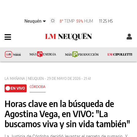
Neuquén
TEMP
HUM
11:25 HS
8°
59%
LA MAÑANA | NEUQUEN - 29 DE MAYO DE 2026 - 21:41
CÓRDOBA
EN VIVO
Horas clave en la búsqueda de
Agostina Vega, en VIVO: "La
buscamos viva y sin vida también"
La Justicia de Córdoba decidió levantar el secreto de sumario. Y