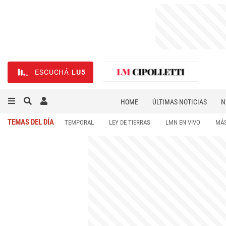
ESCUCHÁ
LU5
HOME
ÚLTIMAS NOTICIAS
N
NECROLÓGICAS
DEPORTES
TEMAS DEL DÍA
TEMPORAL
LEY DE TIERRAS
LMN EN VIVO
MÁS