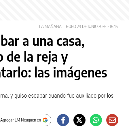
LA MAÑANA
ROBO
29 DE JUNIO 2026 - 16:15
obar a una casa,
de la reja y
tarlo: las imágenes
na, y quiso escapar cuando fue auxiliado por los
 Agregar LM Neuquen en