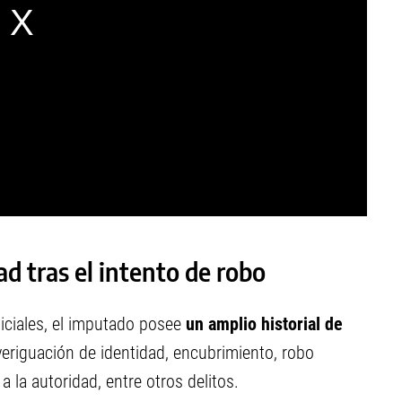
ad tras el intento de robo
iciales, el imputado posee
un amplio historial de
eriguación de identidad, encubrimiento, robo
 la autoridad, entre otros delitos.