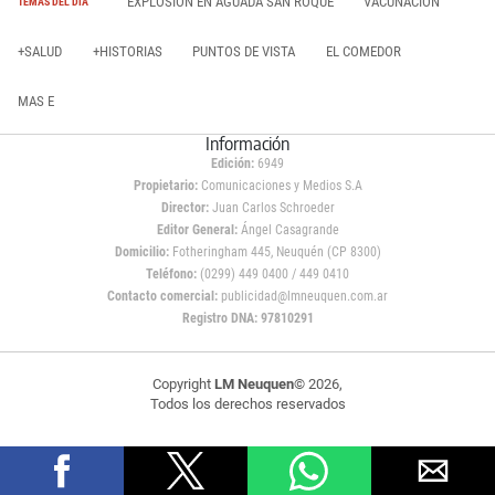
EXPLOSIÓN EN AGUADA SAN ROQUE
VACUNACIÓN
TEMAS DEL DÍA
+SALUD
+HISTORIAS
PUNTOS DE VISTA
EL COMEDOR
MAS E
Información
Edición:
6949
Propietario:
Comunicaciones y Medios S.A
Director:
Juan Carlos Schroeder
Editor General:
Ángel Casagrande
Domicilio:
Fotheringham 445, Neuquén (CP 8300)
Teléfono:
(0299) 449 0400 / 449 0410
Contacto comercial:
publicidad@lmneuquen.com.ar
Registro DNA: 97810291
Copyright
LM Neuquen
© 2026,
Todos los derechos reservados