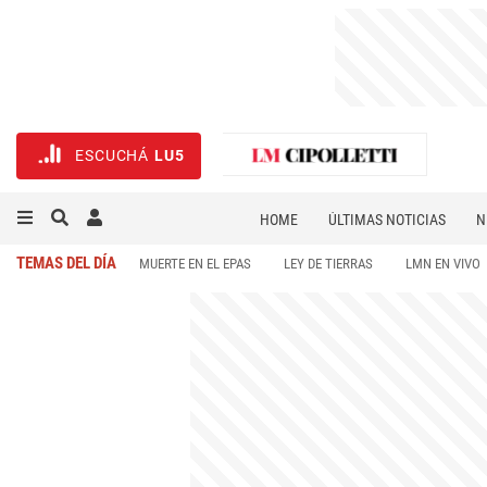
ESCUCHÁ
LU5
HOME
ÚLTIMAS NOTICIAS
N
NECROLÓGICAS
DEPORTES
TEMAS DEL DÍA
MUERTE EN EL EPAS
LEY DE TIERRAS
LMN EN VIVO