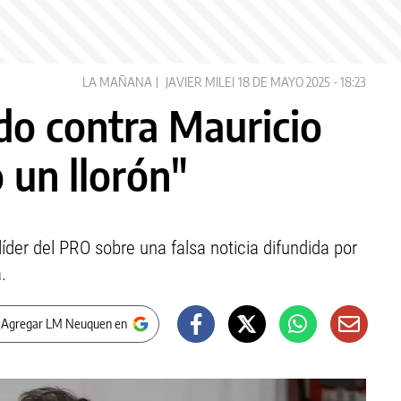
LA MAÑANA
JAVIER MILEI
18 DE MAYO 2025 - 18:23
odo contra Mauricio
 un llorón"
 líder del PRO sobre una falsa noticia difundida por
.
 Agregar LM Neuquen en