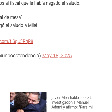
s al fiscal que le había negado el saludo.
cal de mesa”
gó el saludo a Milei
r.com/tISqU3RqR8
(@unpocotendencia)
May 18, 2025
Javier Milei habló sobre la
investigación a Manuel
Adorni y afirmó: "Para mi
es honesto"