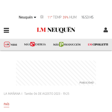
Neuquén
TEMP
HUM
16:53 HS
11°
39%
LA MAÑANA
Tambo
04 DE AGOSTO 2023 - 19:25
PAÍS