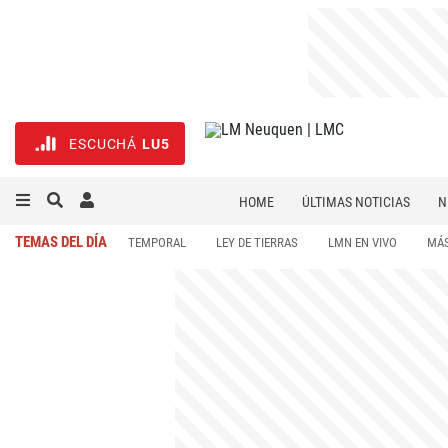
ESCUCHÁ
LU5
HOME
ÚLTIMAS NOTICIAS
N
NECROLÓGICAS
DEPORTES
TEMAS DEL DÍA
TEMPORAL
LEY DE TIERRAS
LMN EN VIVO
MÁS