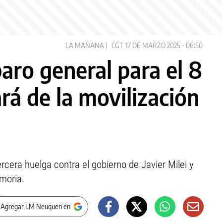
LA MAÑANA
CGT
17 DE MARZO 2025 - 06:50
aro general para el 8
ará de la movilización
ercera huelga contra el gobierno de Javier Milei y
moria.
 Agregar LM Neuquen en