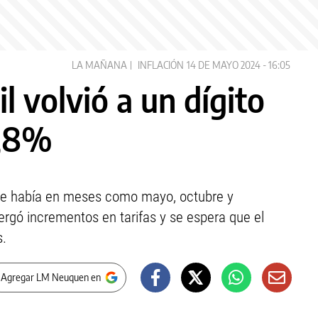
LA MAÑANA
INFLACIÓN
14 DE MAYO 2024 - 16:05
il volvió a un dígito
8,8%
ue había en meses como mayo, octubre y
ergó incrementos en tarifas y se espera que el
s.
 Agregar LM Neuquen en