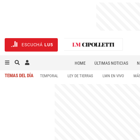
ESCUCHÁ
LU5
HOME
ÚLTIMAS NOTICIAS
N
NECROLÓGICAS
DEPORTES
TEMAS DEL DÍA
TEMPORAL
LEY DE TIERRAS
LMN EN VIVO
MÁS