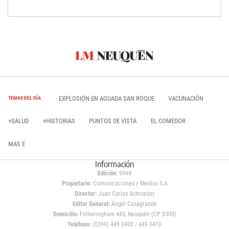
EXPLOSIÓN EN AGUADA SAN ROQUE
VACUNACIÓN
TEMAS DEL DÍA
+SALUD
+HISTORIAS
PUNTOS DE VISTA
EL COMEDOR
MAS E
Información
Edición:
6949
Propietario:
Comunicaciones y Medios S.A
Director:
Juan Carlos Schroeder
Editor General:
Ángel Casagrande
Domicilio:
Fotheringham 445, Neuquén (CP 8300)
Teléfono:
(0299) 449 0400 / 449 0410