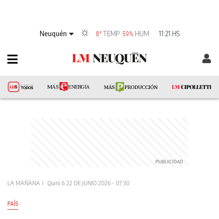
Neuquén
TEMP
HUM
11:21 HS
8°
59%
LA MAÑANA
Quini 6
22 DE JUNIO 2026 - 07:30
PAÍS