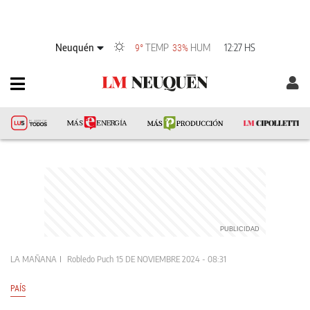
Neuquén
TEMP
HUM
12:27 HS
9°
33%
LA MAÑANA
Robledo Puch
15 DE NOVIEMBRE 2024 - 08:31
PAÍS