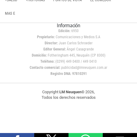
MAS E
Información
Edición:
6950
Propietario:
Comunicaciones y Medios S.A
Director:
Juan Carlos Schroeder
Editor General:
Ángel Casagrande
Domicilio:
Fotheringham 445, Neuquén (CP 8300)
Teléfono:
(0299) 449 0400 / 449 0410
Contacto comercial:
publicidad@lmneuquen.com.ar
Registro DNA: 97810291
Copyright
LM Neuquen
© 2026,
Todos los derechos reservados