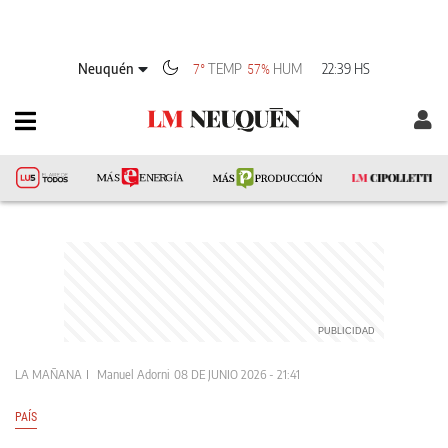
Neuquén
TEMP
HUM
22:39 HS
7°
57%
LA MAÑANA
Manuel Adorni
08 DE JUNIO 2026 - 21:41
PAÍS