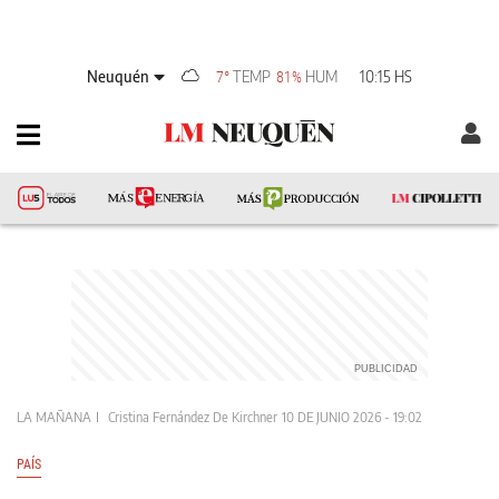
Neuquén
TEMP
HUM
10:15 HS
7°
81%
LA MAÑANA
Cristina Fernández De Kirchner
10 DE JUNIO 2026 - 19:02
PAÍS