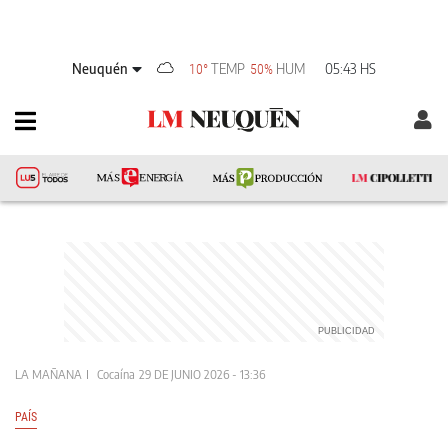
Neuquén
TEMP
HUM
05:43 HS
10°
50%
LA MAÑANA
Cocaína
29 DE JUNIO 2026 - 13:36
PAÍS