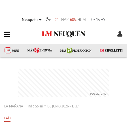
Neuquén
TEMP
HUM
05:15 HS
2°
68%
LA MAÑANA
Indio Solari
11 DE JUNIO 2026 - 13:37
PAÍS