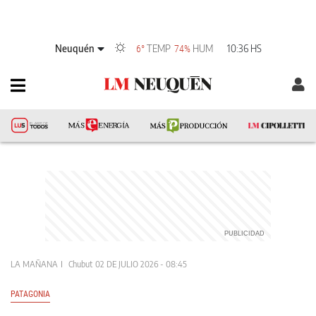
Neuquén
TEMP
HUM
10:36 HS
6°
74%
LA MAÑANA
Chubut
02 DE JULIO 2026 - 08:45
PATAGONIA