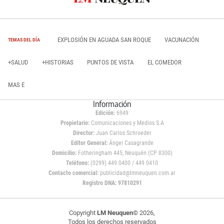
EXPLOSIÓN EN AGUADA SAN ROQUE
VACUNACIÓN
TEMAS DEL DÍA
+SALUD
+HISTORIAS
PUNTOS DE VISTA
EL COMEDOR
MAS E
Información
Edición:
6949
Propietario:
Comunicaciones y Medios S.A
Director:
Juan Carlos Schroeder
Editor General:
Ángel Casagrande
Domicilio:
Fotheringham 445, Neuquén (CP 8300)
Teléfono:
(0299) 449 0400 / 449 0410
Contacto comercial:
publicidad@lmneuquen.com.ar
Registro DNA: 97810291
Copyright
LM Neuquen
© 2026,
Todos los derechos reservados