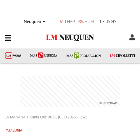
Neuquén
TEMP
HUM
03:09 HS
5°
93%
LA MAÑANA
Santa Cruz
06 DE JULIO 2026 - 12:46
PATAGONIA