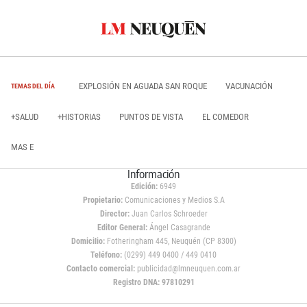
EXPLOSIÓN EN AGUADA SAN ROQUE
VACUNACIÓN
TEMAS DEL DÍA
+SALUD
+HISTORIAS
PUNTOS DE VISTA
EL COMEDOR
MAS E
Información
Edición:
6949
Propietario:
Comunicaciones y Medios S.A
Director:
Juan Carlos Schroeder
Editor General:
Ángel Casagrande
Domicilio:
Fotheringham 445, Neuquén (CP 8300)
Teléfono:
(0299) 449 0400 / 449 0410
Contacto comercial:
publicidad@lmneuquen.com.ar
Registro DNA: 97810291