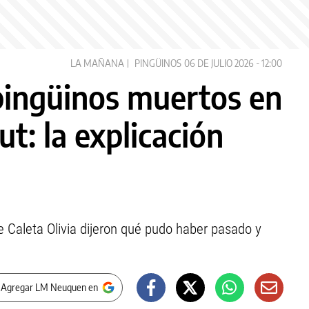
LA MAÑANA
PINGÜINOS
06 DE JULIO 2026 - 12:00
pingüinos muertos en
t: la explicación
 Caleta Olivia dijeron qué pudo haber pasado y
 Agregar LM Neuquen en