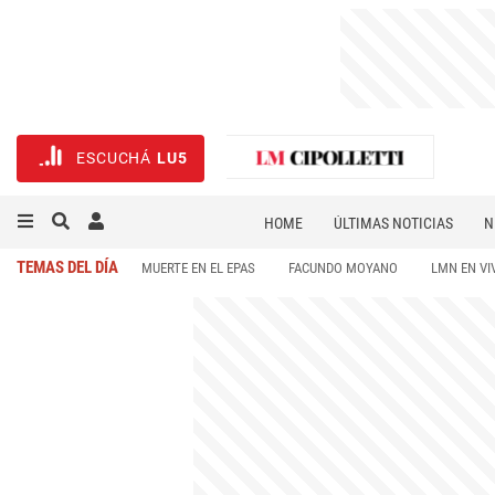
ESCUCHÁ
LU5
HOME
ÚLTIMAS NOTICIAS
N
NECROLÓGICAS
DEPORTES
TEMAS DEL DÍA
MUERTE EN EL EPAS
FACUNDO MOYANO
LMN EN VI