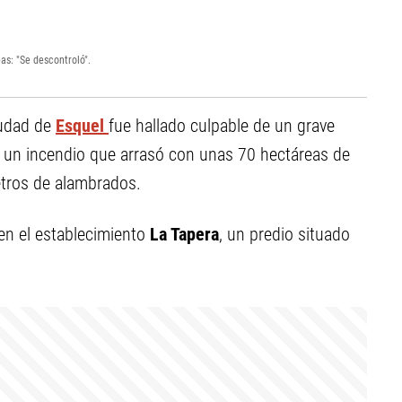
as: "Se descontroló".
iudad de
Esquel
fue hallado culpable de un grave
s un incendio que arrasó con unas 70 hectáreas de
etros de alambrados.
en el establecimiento
La Tapera
, un predio situado