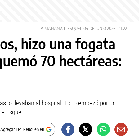
LA MAÑANA
ESQUEL
04 DE JUNIO 2026 - 11:22
os, hizo una fogata
 quemó 70 hectáreas:
ras lo llevaban al hospital. Todo empezó por un
de Esquel.
 Agregar LM Neuquen en