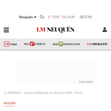
Neuquén
TEMP
HUM
08:17 HS
2°
70%
LA MAÑANA
Concejo Deliberante
04 DE JULIO 2018 - 00:00
NEUQUÉN