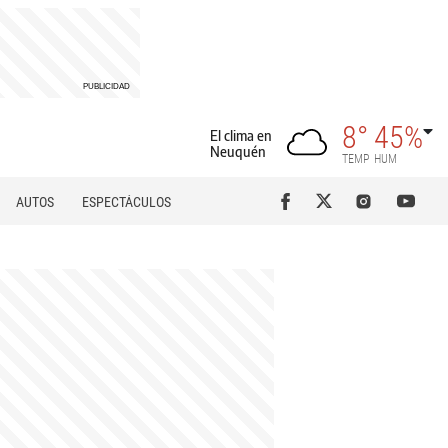
8°
45%
El clima en
Neuquén
TEMP
HUM
AUTOS
ESPECTÁCULOS