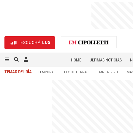
ESCUCHÁ
LU5
HOME
ÚLTIMAS NOTICIAS
N
NECROLÓGICAS
DEPORTES
TEMAS DEL DÍA
TEMPORAL
LEY DE TIERRAS
LMN EN VIVO
MÁS