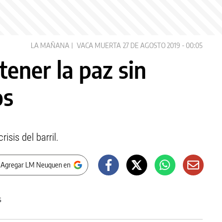
LA MAÑANA
VACA MUERTA
27 DE AGOSTO 2019 - 00:05
ener la paz sin
os
isis del barril.
 Agregar LM Neuquen en