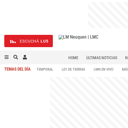
ESCUCHÁ
LU5
HOME
ÚLTIMAS NOTICIAS
N
NECROLÓGICAS
DEPORTES
TEMAS DEL DÍA
TEMPORAL
LEY DE TIERRAS
LMN EN VIVO
MÁS