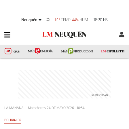
Neuquén
TEMP
HUM
18:20 HS
10°
44%
LA MAÑANA
Motochorros
24 DE MAYO 2026 - 10:54
POLICIALES