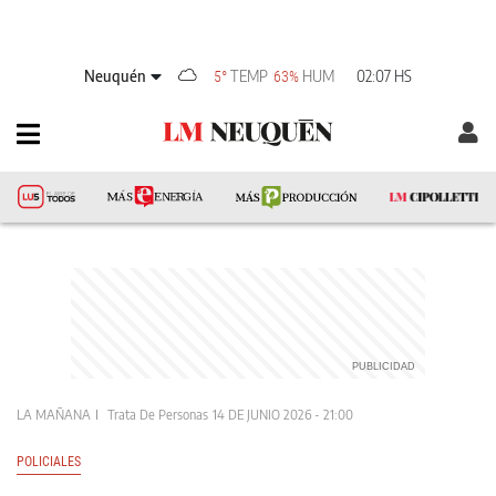
Neuquén
TEMP
HUM
02:07 HS
5°
63%
LA MAÑANA
Trata De Personas
14 DE JUNIO 2026 - 21:00
POLICIALES