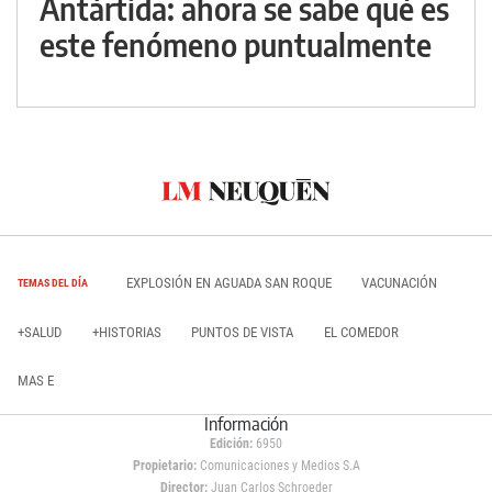
Antártida: ahora se sabe qué es
este fenómeno puntualmente
EXPLOSIÓN EN AGUADA SAN ROQUE
VACUNACIÓN
TEMAS DEL DÍA
+SALUD
+HISTORIAS
PUNTOS DE VISTA
EL COMEDOR
MAS E
Información
Edición:
6950
Propietario:
Comunicaciones y Medios S.A
Director:
Juan Carlos Schroeder