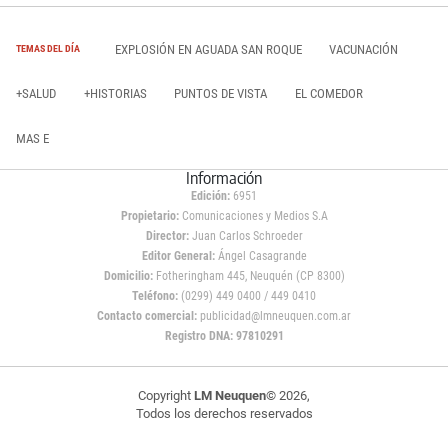
EXPLOSIÓN EN AGUADA SAN ROQUE
VACUNACIÓN
TEMAS DEL DÍA
+SALUD
+HISTORIAS
PUNTOS DE VISTA
EL COMEDOR
MAS E
Información
Edición:
6951
Propietario:
Comunicaciones y Medios S.A
Director:
Juan Carlos Schroeder
Editor General:
Ángel Casagrande
Domicilio:
Fotheringham 445, Neuquén (CP 8300)
Teléfono:
(0299) 449 0400 / 449 0410
Contacto comercial:
publicidad@lmneuquen.com.ar
Registro DNA: 97810291
Copyright
LM Neuquen
© 2026,
Todos los derechos reservados