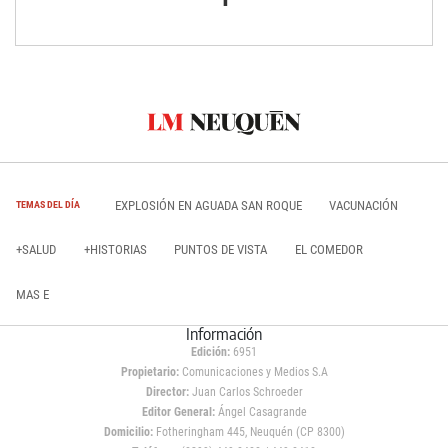
EXPLOSIÓN EN AGUADA SAN ROQUE
VACUNACIÓN
TEMAS DEL DÍA
+SALUD
+HISTORIAS
PUNTOS DE VISTA
EL COMEDOR
MAS E
Información
Edición:
6951
Propietario:
Comunicaciones y Medios S.A
Director:
Juan Carlos Schroeder
Editor General:
Ángel Casagrande
Domicilio:
Fotheringham 445, Neuquén (CP 8300)