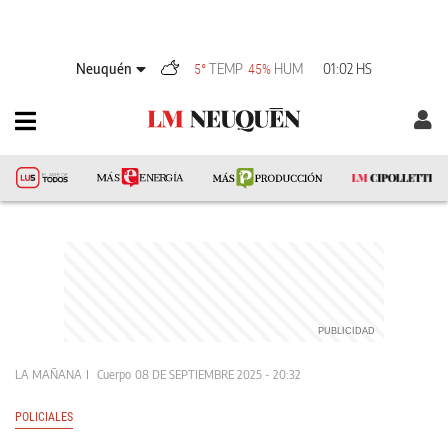
Neuquén
TEMP
HUM
01:02 HS
5°
45%
LA MAÑANA
Cuerpo
08 DE SEPTIEMBRE 2025 - 20:32
POLICIALES