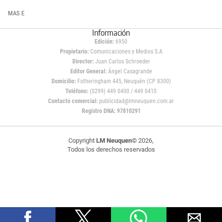
MAS E
Información
Edición:
6950
Propietario:
Comunicaciones y Medios S.A
Director:
Juan Carlos Schroeder
Editor General:
Ángel Casagrande
Domicilio:
Fotheringham 445, Neuquén (CP 8300)
Teléfono:
(0299) 449 0400 / 449 0410
Contacto comercial:
publicidad@lmneuquen.com.ar
Registro DNA: 97810291
Copyright
LM Neuquen
© 2026,
Todos los derechos reservados