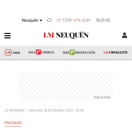
Neuquén
TEMP
HUM
18:01 HS
10°
37%
LA MAÑANA
Femicidio
18 DE MARZO 2025 - 16:58
POLICIALES