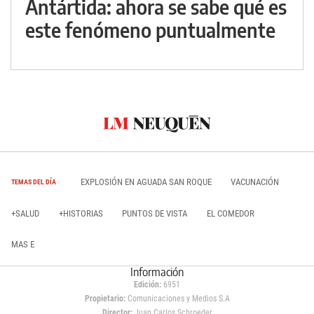
Antártida: ahora se sabe qué es
este fenómeno puntualmente
EXPLOSIÓN EN AGUADA SAN ROQUE
VACUNACIÓN
TEMAS DEL DÍA
+SALUD
+HISTORIAS
PUNTOS DE VISTA
EL COMEDOR
MAS E
Información
Edición:
6951
Propietario:
Comunicaciones y Medios S.A
Director:
Juan Carlos Schroeder